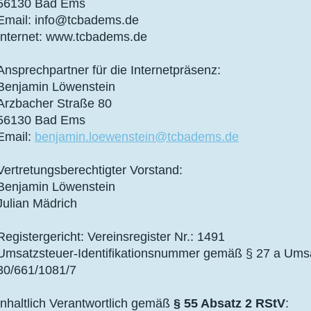
56130 Bad Ems
Email: info@tcbadems.de
Internet: www.tcbadems.de
Ansprechpartner für die Internetpräsenz:
Benjamin Löwenstein
Arzbacher Straße 80
56130 Bad Ems
Email:
benjamin.loewenstein@tcbadems.de
Vertretungsberechtigter Vorstand:
Benjamin Löwenstein
Julian Mädrich
Registergericht: Vereinsregister Nr.: 1491
Umsatzsteuer-Identifikationsnummer gemäß § 27 a Umsa
30/661/1081/7
Inhaltlich Verantwortlich gemäß
§ 55 Absatz 2 RStV
: